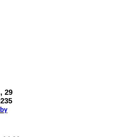
, 29
0235
.by