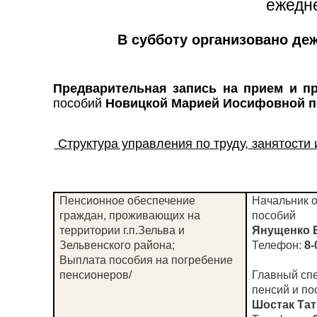
ежедн
В субботу организовано деж
Предварительная запись на прием и п
пособий
Новицкой Марией Иосифовной по
Структура управления по труду, занятости
Пенсионное обеспечение
Начальник о
граждан, проживающих на
пособий
территории г.п.Зельва и
Янущенко 
Зельвенского района;
Телефон:
8-
Выплата пособия на погребение
пенсионеров/
Главный спе
пенсий и по
Шостак Та