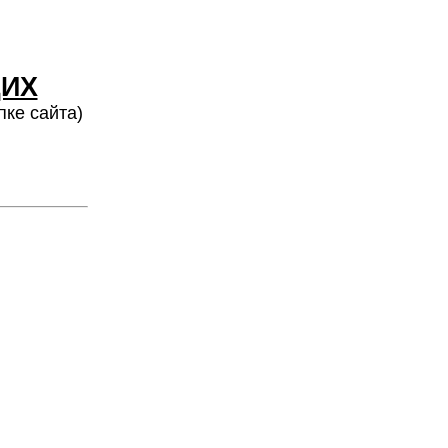
ИХ
пке сайта)