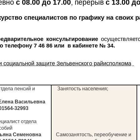
евно
с 08.00 до 17.00
, перерыв
с 13.00 до
урство специалистов по графику на своих ра
редварительное консультирование
осуществляетс
 телефону 7 46 86 или в кабинете № 34
.
 и социальной защите Зельвенского райисполкома
тдела пенсий и
Занятость населения;
Елена Васильевна
01564-32993
циалист отдела
собий
тьяна Семеновна
Самозанятость, переобучение и