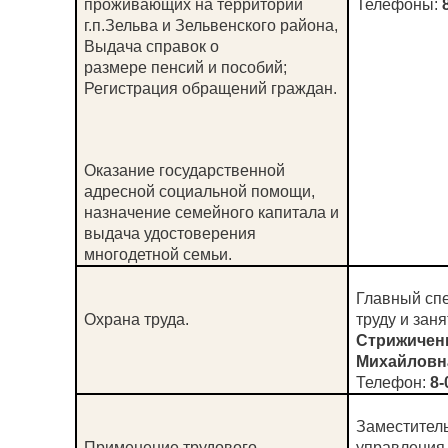
проживающих на территории
Телефоны:
8
г.п.Зельва и Зельвенского района,
Выдача справок о
размере
пенсий и пособий;
Регистрация обращений граждан.
Оказание государственной
адресной социальной помощи,
назначение семейного капитала и
выдача удостоверения
многодетной семьи.
Главный спе
Охрана труда.
труду и зан
Стрижичен
Михайловн
Телефон:
8-
Заместител
Применение трудового
управления 