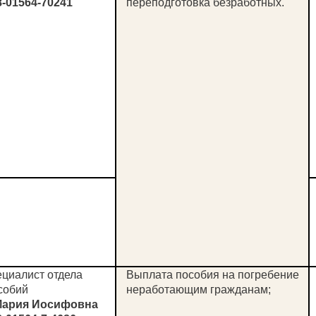
-01564-70241
переподготовка безработных.
циалист отдела
Выплата пособия на погребение
собий
неработающим гражданам;
Мария Иосифовна