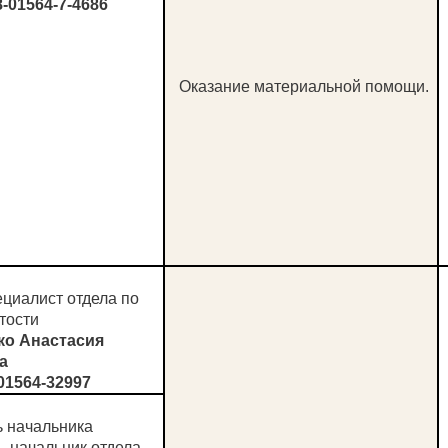
-01564-7-4686
Оказание материальной помощи.
циалист отдела по
ятости
ко Анастасия
а
01564-32997
ь начальника
- начальник отдела