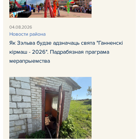
04.08.2026
Новости района
Як Зэльва будзе адзначаць свята "Ганненскі
кірмаш - 2026". Падрабязная праграма
мерапрыемства