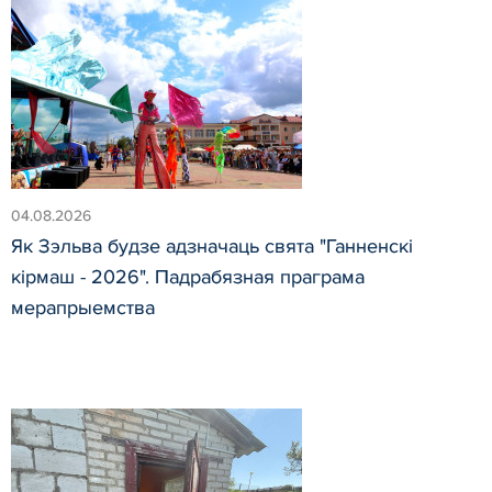
04.08.2026
Як Зэльва будзе адзначаць свята "Ганненскі
кірмаш - 2026". Падрабязная праграма
мерапрыемства