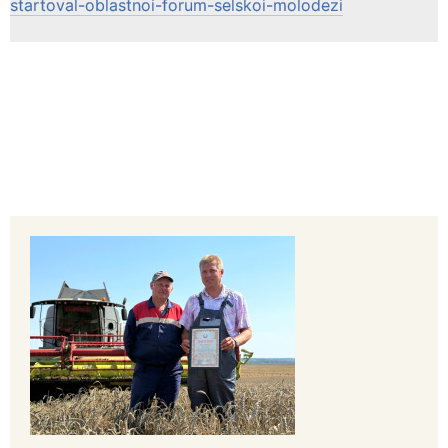
startoval-oblastnoi-forum-selskoi-molodezi