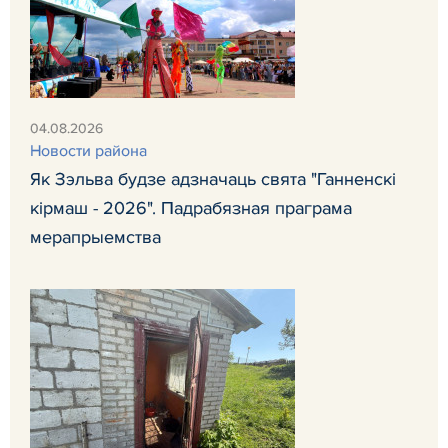
04.08.2026
Новости района
Як Зэльва будзе адзначаць свята "Ганненскі
кірмаш - 2026". Падрабязная праграма
мерапрыемства