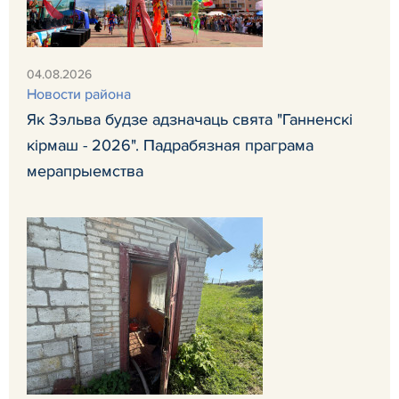
04.08.2026
Новости района
Як Зэльва будзе адзначаць свята "Ганненскі
кірмаш - 2026". Падрабязная праграма
мерапрыемства