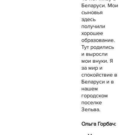
Беларуси. Мои
сыновья
здесь
получили
хорошее
образование.
Тут родились
и выросли
мои внуки. Я
за мир и
спокойствие в
Беларуси и в
нашем
городском
поселке
Зельва.
Ольга Горбач: