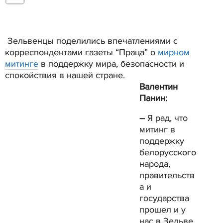
Зельвенцы поделились впечатлениями с
корреспондентами газеты “Праца” о
мирном
митинге
в поддержку мира, безопасности и
спокойствия
в нашей стране.
Валентин
Панин:
–
Я рад, что
митинг в
поддержку
белорусского
народа,
правительств
а и
государства
прошел и у
нас в Зельве.