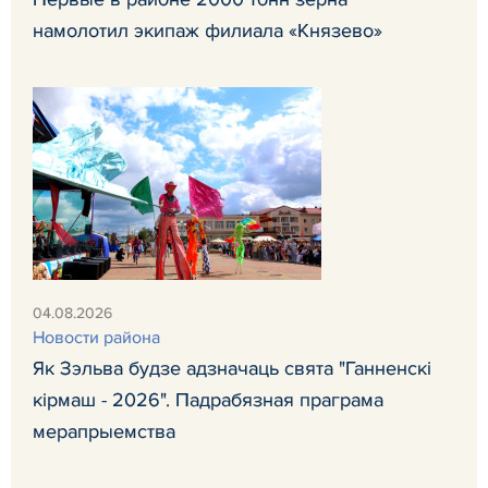
намолотил экипаж филиала «Князево»
04.08.2026
Новости района
Як Зэльва будзе адзначаць свята "Ганненскі
кірмаш - 2026". Падрабязная праграма
мерапрыемства