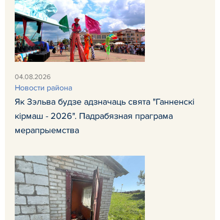
04.08.2026
Новости района
Як Зэльва будзе адзначаць свята "Ганненскі
кірмаш - 2026". Падрабязная праграма
мерапрыемства