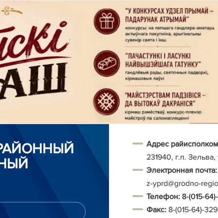
Адрес райисполком
 РАЙОННЫЙ
231940, г.п. Зельва,
НЫЙ
Электронная почта:
z-yprd@grodno-regi
Т
елефон:
8-(015-64
Факс:
8-(015-64)-32