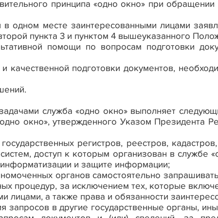
явительного принципа
«
одно окно
»
при обращении 
и в одном месте заинтересованными лицами заяв
второй пункта 3 и пунктом 4 вышеуказанного Полож
льтативной помощи по вопросам подготовки док
и качественной подготовки документов, необход
шений.
 задачами служба «одно окно» выполняет следую
одно окно
»
, утвержденного Указом Президента Ре
 государственных регистров, реестров, кадастров,
истем, доступ к которым организован в службе «о
 информатизации и защите информации;
лномоченных органов самостоятельно запрашивать 
ых процедур, за исключением тех, которые включен
 лицами, а также права и обязанности заинтересо
я запросов в другие государственные органы, ины