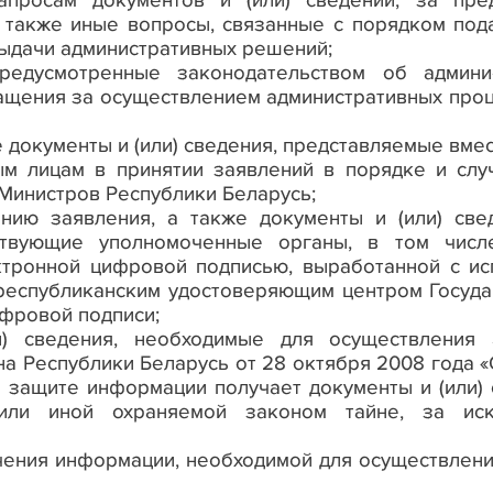
просам документов и (или) сведений, за пред
 также иные вопросы, связанные с порядком пода
выдачи административных решений;
предусмотренные законодательством об админи
ащения за осуществлением административных проце
 документы и (или) сведения, представляемые вмес
ым лицам в принятии заявлений в порядке и слу
Министров Республики Беларусь;
ению заявления, а также документы и (или) све
ствующие уполномоченные органы, в том числ
ектронной цифровой подписью, выработанной с ис
 республиканским удостоверяющим центром Госуда
фровой подписи;
и) сведения, необходимые для осуществления 
на Республики Беларусь от 28 октября 2008 года
«
о защите информации получает документы и (или)
или иной охраняемой законом тайне, за иск
учения информации, необходимой для осуществлени