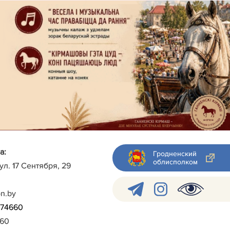
а:
Гродненский
облисполком
 ул. 17 Сентября, 29
on.by
)-74660
960