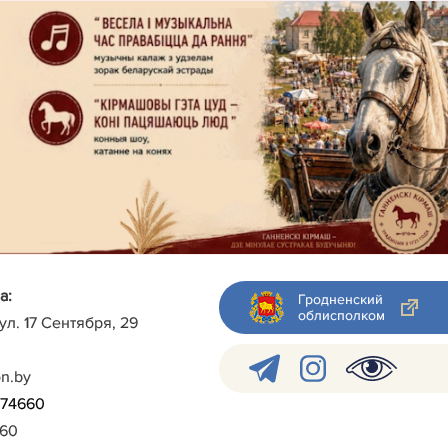
а:
Гродненский
облисполком
 ул. 17 Сентября, 29
on.by
)-74660
960