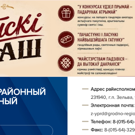
Адрес райисполком
 РАЙОННЫЙ
231940, г.п. Зельва,
НЫЙ
Электронная почта:
z-yprd@grodno-regi
Т
елефон:
8-(015-64
Факс:
8-(015-64)-32