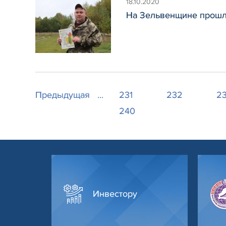
18.10.2020
На Зельвенщине прошла
Предыдущая
...
231
232
2
240
Инвестору