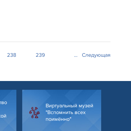
238
239
...
Следующая
тво
Виртуальный музей
"Вспомнить всех
кой
поимённо"