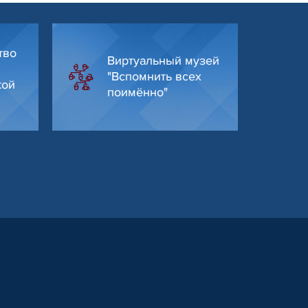
тво
Виртуальный музей
"Вспомнить всех
кой
поимённо"