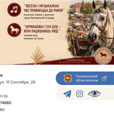
а:
Гродненский
облисполком
 ул. 17 Сентября, 29
on.by
)-74660
960