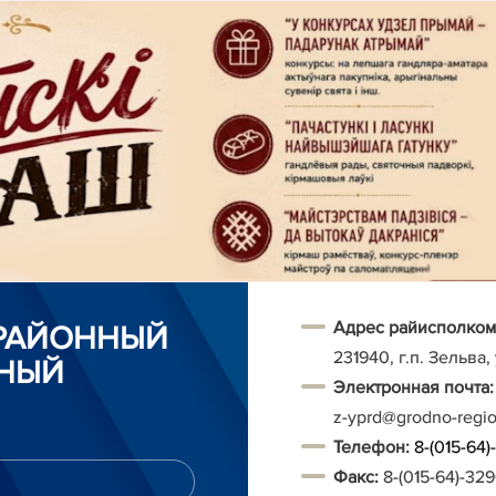
Адрес райисполком
 РАЙОННЫЙ
231940, г.п. Зельва,
НЫЙ
Электронная почта:
z-yprd@grodno-regi
Т
елефон:
8-(015-64
Факс:
8-(015-64)-32