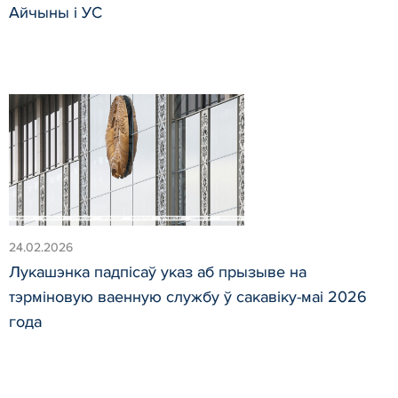
Айчыны і УС
24.02.2026
Лукашэнка падпісаў указ аб прызыве на
тэрміновую ваенную службу ў сакавіку-маі 2026
года