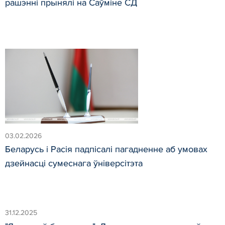
рашэнні прынялі на Саўміне СД
03.02.2026
Беларусь і Расія падпісалі пагадненне аб умовах
дзейнасці сумеснага ўніверсітэта
31.12.2025