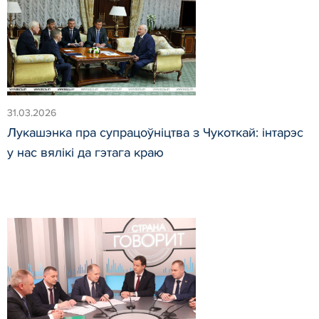
31.03.2026
Лукашэнка пра супрацоўніцтва з Чукоткай: інтарэс
у нас вялікі да гэтага краю