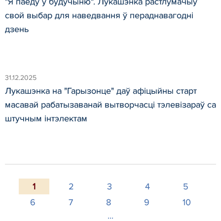
"Я паеду ў будучыню". Лукашэнка растлумачыў
свой выбар для наведвання ў пераднавагодні
дзень
31.12.2025
Лукашэнка на "Гарызонце" даў афіцыйны старт
масавай рабатызаванай вытворчасці тэлевізараў са
штучным інтэлектам
1
2
3
4
5
6
7
8
9
10
...