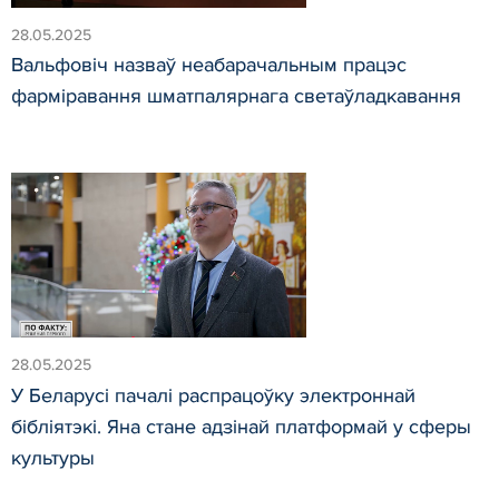
28.05.2025
Вальфовіч назваў неабарачальным працэс
фарміравання шматпалярнага светаўладкавання
28.05.2025
У Беларусі пачалі распрацоўку электроннай
бібліятэкі. Яна стане адзінай платформай у сферы
культуры