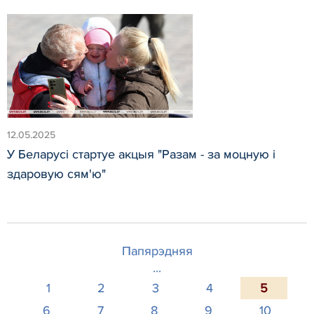
12.05.2025
У Беларусі стартуе акцыя "Разам - за моцную і
здаровую сям'ю"
Папярэдняя
...
1
2
3
4
5
6
7
8
9
10