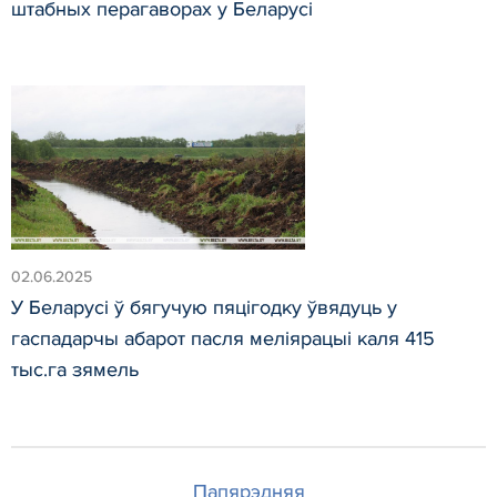
штабных перагаворах у Беларусі
02.06.2025
У Беларусі ў бягучую пяцігодку ўвядуць у
гаспадарчы абарот пасля меліярацыі каля 415
тыс.га зямель
Папярэдняя