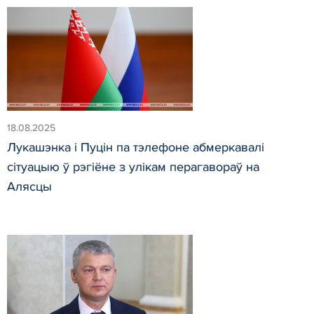
18.08.2025
Лукашэнка і Пуцін па тэлефоне абмеркавалі
сітуацыю ў рэгіёне з улікам перагавораў на
Алясцы