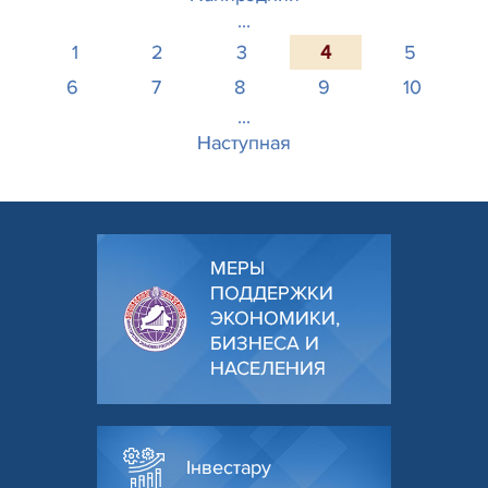
...
1
2
3
4
5
6
7
8
9
10
...
Наступная
МЕРЫ
ПОДДЕРЖКИ
ЭКОНОМИКИ,
БИЗНЕСА И
НАСЕЛЕНИЯ
Інвестару