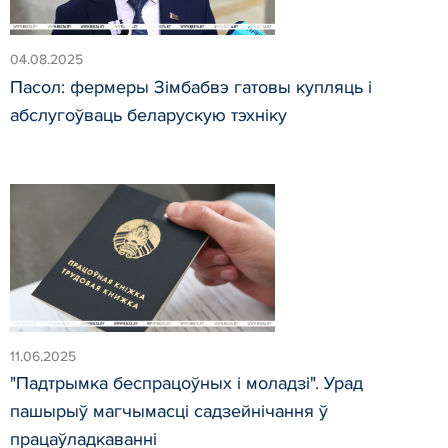
04.08.2025
Пасол: фермеры Зімбабвэ гатовы купляць і
абслугоўваць беларускую тэхніку
11.06.2025
"Падтрымка беспрацоўных і моладзі". Урад
пашырыў магчымасці садзейнічання ў
працаўладкаванні