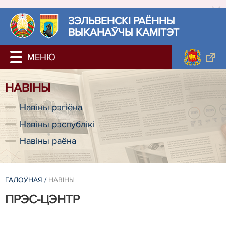
ЗЭЛЬВЕНСКІ РАЁННЫ
ВЫКАНАЎЧЫ КАМІТЭТ
НАВIНЫ
Навiны рэгiёна
Навiны рэспублiкi
Навіны раёна
ГАЛОЎНАЯ
/
НАВIНЫ
ПРЭС-ЦЭНТР