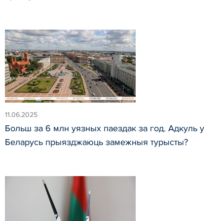
11.06.2025
Больш за 6 млн уязных паездак за год. Адкуль у
Беларусь прыязджаюць замежныя турысты?