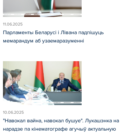
11.06.2025
Парламенты Беларусі і Лівана падпішуць
мемарандум аб узаемаразуменні
10.06.2025
"Навокал вайна, навокал бушуе". Лукашэнка на
нарадзе па кінематографе агучыў актуальную