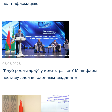
палітінфармацыю
06.06.2025
"Клуб рэдактараў" у кожны рэгіён? Мінінфарм
паставіў задачы раённым выданням