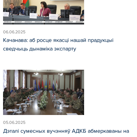
06.06.2025
Качанава: аб росце якасці нашай прадукцыі
сведчыць дынаміка экспарту
05.06.2025
Дэталі сумесных вучэнняў АДКБ абмеркаваны на