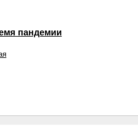
ремя пандемии
ая