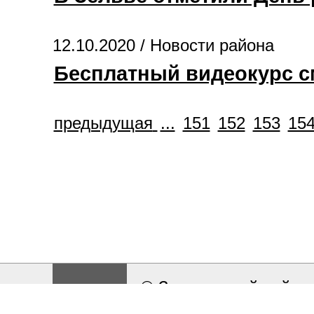
12.10.2020 /
Новости района
Бесплатный видеокурс с
предыдущая
...
151
152
153
15
© Зельвенский районн
Разработка и поддерж