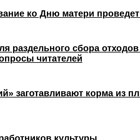
вание ко Дню матери проведет
ля раздельного сбора отходов 
вопросы читателей
ий» заготавливают корма из п
 работников культуры