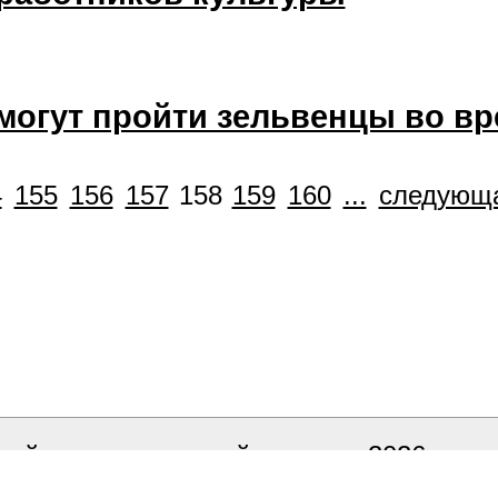
могут пройти зельвенцы во в
4
155
156
157
158
159
160
...
следующ
ый исполнительный комитет, 2026
ка сайта
БЕЛТА