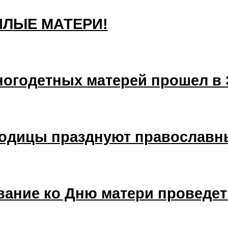
ЛЫЕ МАТЕРИ!
огодетных матерей прошел в 
родицы празднуют православн
ание ко Дню матери проведет 