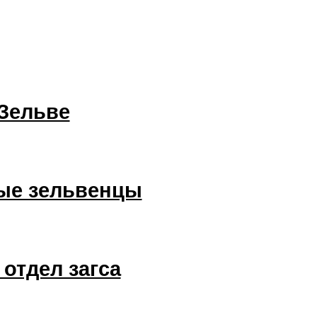
Зельве
ые зельвенцы
отдел загса