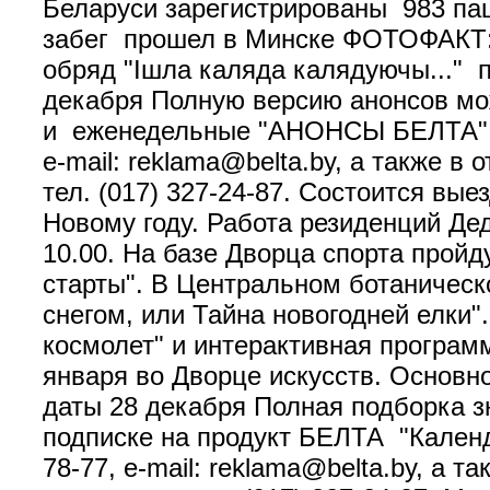
Беларуси зарегистрированы 983 па
забег прошел в Минске ФОТОФАКТ
обряд "Ішла каляда калядуючы..."
декабря Полную версию анонсов м
и еженедельные "АНОНСЫ БЕЛТА". П
e-mail: reklama@belta.by, а также 
тел. (017) 327-24-87. Состоится вы
Новому году. Работа резиденций Де
10.00. На базе Дворца спорта пройд
старты". В Центральном ботаническ
снегом, или Тайна новогодней елки"
космолет" и интерактивная програм
января во Дворце искусств. Основн
даты 28 декабря Полная подборка з
подписке на продукт БЕЛТА "Календ
78-77, e-mail: reklama@belta.by, а