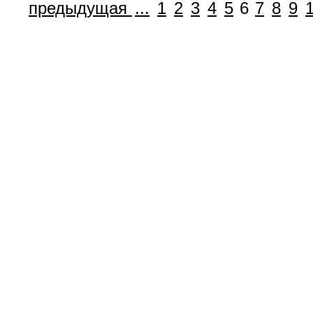
предыдущая
...
1
2
3
4
5
6
7
8
9