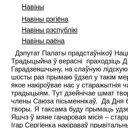
Навiны
Навiны рэгiёна
Навiны рэспублiкi
Навіны раёна
Дэпутат Палаты прадстаўнікоў Нацы
Традыцыйна ў вераснi праходзіць Дз
Гарадзеншчыну, на слаўную лідскую 
шосты раз прымаю ўдзел у такім ме
якое накіроўвае нас у старажытнія ч
традыцыям. Тут дзейнічае шмат твор
члены Саюза пісьменнікаў. Да Дня 
творы. Я таксама буду прымаць удзе
Яшчэ ў мяне ганаровая місія – ста
Ігар Сергіенка накіраваў прывітальн