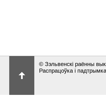
© Зэльвенскі раённы вык
Распрацоўка і падтрымка