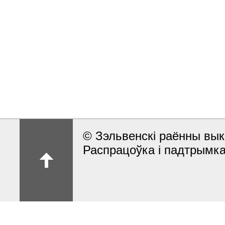
© Зэльвенскі раённы вык
Распрацоўка і падтрымка