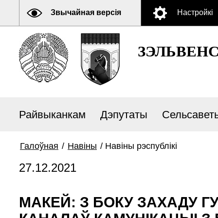
Звычайная версія
Настройкі
ЗЭЛЬВЕН
Райвыканкам
Дэпутаты
Сельсавет
Галоўная
/
Навiны
/
Навiны рэспублiкi
27.12.2021
МАКЕЙ: З БОКУ ЗАХАДУ 