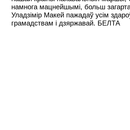
намнога мацнейшымі, больш загартав
Уладзімір Макей пажадаў усім здароўя
грамадствам і дзяржавай. БЕЛТА