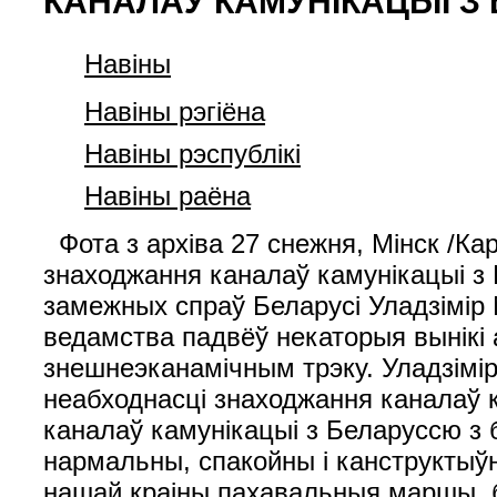
КАНАЛАЎ КАМУНІКАЦЫІ З
Навiны
Навiны рэгiёна
Навiны рэспублiкi
Навіны раёна
Фота з архіва 27 снежня, Мінск /Кар
знаходжання каналаў камунікацыі з 
замежных спраў Беларусі Уладзімір
ведамства падвёў некаторыя вынікі а
знешнеэканамічным трэку. Уладзімір
неабходнасці знаходжання каналаў к
каналаў камунікацыі з Беларуссю з 
нармальны, спакойны і канструктыўны
нашай краіны пахавальныя маршы, б