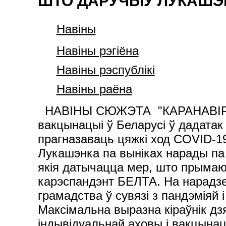
ШТО ДАРУЧЫЎ ЛУКАШЭН
Навiны
Навiны рэгiёна
Навiны рэспублiкi
Навіны раёна
НАВІНЫ СЮЖЭТА "КАРАНАВІРУС: АПОШНІЯ НАВІНЫ" Вядзецца работа па ўнясенні даных аб вакцынацыі ў Беларусі ў дадатак "Падарожнічаю без COVID-19" Вучоныя знайшлі новы спосаб прагназаваць цяжкі ход COVID-19 19 кастрычніка, Мінск /Кар. БЕЛТА/. Прэзідэнт Беларусі Аляксандр Лукашэнка па выніках нарады па эпідэміялагічнай сітуацыі ў краіне даў шэраг даручэнняў чыноўнікам, якія датычацца мер, што прымаюцца па барацьбе з распаўсюджваннем каранавіруснай інфекцыі, перадае карэспандэнт БЕЛТА. На нарадзе Аляксандр Лукашэнка расставіў акцэнты па ўсіх тэмах, якія хвалююць грамадства ў сувязі з пандэміяй і бягучым уздымам захваральнасці як у Беларусі, так і рэгіёне ў цэлым. Максімальна выразна кіраўнік дзяржавы выказаўся па дыскусійных пытаннях адносна нашэння сродкаў індывідуальнай аховы і вакцынацыі. Тут кожны павінен распараджацца сваім лёсам сам, упэўнены беларускі лідар. І калі чыноўнікі могуць сабе дазволіць прыходзіць на прыём да Прэзідэнта без маскі і ПЛР-тэсту, то не павінны залішне напружваць і грамадзян, асабліва ўводзіць розныя штрафы і да нечага прымушаць. Тым не менш кіраўнік дзяржавы выступае за вакцынацыю, а таксама за нашэнне масак там, дзе таго патрабуе абстаноўка. Ён падкрэслівае, што асноўныя намаганні трэба накіроўваць на тое, каб лячыць людзей, і ў гэты няпросты перыяд забяспечваць установы аховы здароўя ўсім неабходным - пачынаючы ад сродкаў аховы да абсталявання, кіслароду і лякарстваў. І ў гэтым пытанні трэба жорстка рэагаваць на спробы некаторых нягоднікаў нажыцца на здароўі людзей. Зразумела, на нарадзе размова зайшла і аб фінансавым аспекце. У краіне робіцца ўсё магчымае для лячэння і ратавання жыццяў людзей, але факт застаецца фактам - на адпаведныя мерапрыемствы расходуюцца немалыя сумы. У гэтым годзе з рэспубліканскага бюджэту на ахову здароўя выдзелена больш за Br7,6 млрд, або 5 працэнтаў ад ВУП. Ужо зрасходавана каля Br6 млрд. З рэзервовага фонду Прэзідэнта Беларусі будуць выдзелены дадатковыя сродкі на барацьбу з COVID-19. "Я пагляджу, што мы маем у рэзервовым фондзе Прэзідэнта, колькі ў нас астатак. Мы яго бераглі, не трацілі. Мы выдзелім гэтыя сродкі для таго, каб падтрымаць нашых урачоў, закупіць на запас і лякарствы, і іншыя матэрыялы", - сказаў Аляксандр Лукашэнка. Прэзідэнт адзначыў, што ў цэлым у Беларусі спраўляюцца з пандэміяй. На яго думку, гэта ўдалося дзякуючы таму, што ў час першай хвалі ў краіне не сталі спыняць вытворчасці. "У нас экспарт у гэтым санкцыйным годзе вышэйшы, чым калі-небудзь. А калі ёсць экспарт, ёсць паступленне валюты. І сёння мы ўжо прадаём больш, чым спажываем, - канстатаваў кіраўнік дзяржавы. - Пакуль мы спраўляемся самі і, я думаю, справімся, калі мы ўсе мабілізуемся". "Сітуацыя зразумелая. Я недзе тыдні два таму чарговы раз дапытваў (інакш не скажаш) міністра аховы здароўя. Мы прыйшлі абодва да адной высновы, што гэты тыдзень і наступны будуць вельмі паказальныя ў лячэнні людзей, і перш за ўсё ў лячэнні каранавіруснай інфекцыі, - сказаў Прэзідэнт. - У мяне пасля сённяшняга абмеркавання гэта ўражанне (або такі асцярожны прагноз) узмацнілася. Гэты і наступны тыдзень дадуць нам вынік". Дарэчы, у бліжэйшы час з удзелам Аляксандра Лукашэнкі чакаецца яшчэ шэраг мерапрыемстваў, якія будуць прысвечаны пытанням лячэння людзей ва ўмовах пандэміі. Аб рабоце ўрачоў, нашэнні масак і вакцынацыі "Нягледзячы на ​​мой строгі 