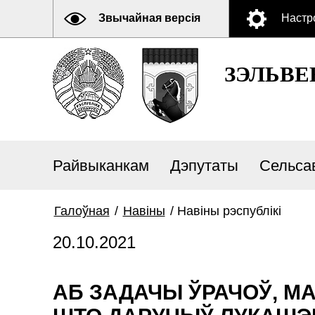
Звычайная версія
Настр
ЗЭЛЬВЕ
Райвыканкам
Дэпутаты
Сельса
Галоўная
/
Навiны
/
Навiны рэспублiкi
20.10.2021
АБ ЗАДАЧЫ ЎРАЧОЎ, МА