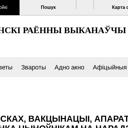
ойкі
Пошук
Карта 
НСКІ РАЁННЫ ВЫКАНАЎЧЫ
веты
Звароты
Адно акно
Афіцыйныя
СКАХ, ВАКЦЫНАЦЫІ, АПАРАТ