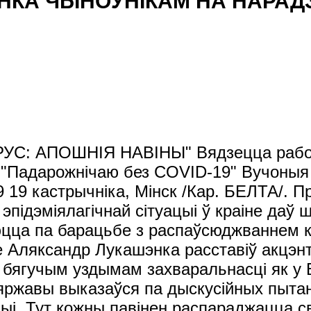
КА ЧЫНОЎНІКАМ НА НАРАДЗ
тон, давайце дамовімся - урачы павінны лячыць людзей. Паўтараю тое, што я вам гаварыў у першую кавідную хвалю. Нікуды іх адцягваць не трэба, тыпу бегаць па горадзе і глядзець, адзелі маскі ці не адзелі, - гэта таксама не ваша справа, не адцягвайце ўвагу на гэта", - падкрэсліў Аляксандр Лукашэнка. Прэзідэнт адзначыў, калі грамадзяне хочуць выкарыстоўваць маскі, гэта іх права, тым больш у краіне вырабляецца дастаткова сродкаў індывідуальнай аховы. Але і схіляць людзей да масачнага рэжыму не трэба. "Хто хоча, той будзе насіць. Але ўрачам адцягваць увагу на гэта, эпідэміёлагам або санэпідстанцыі - гэта марнатраўна", - заявіў кіраўнік дзяржавы. Гэтак жа, адзначыў Аляксандр Лукашэнка, трэба падыходзіць і да пытання вакцынацыі. Прышчэплівацца або не - павінна быць справай выключна добраахвотнай. Дзейнічаць тут трэба метадам пераконвання: "Я не выключаю, хоць дрэнна ўспрымаю, матэрыяльную зацікаўленасць. Як некаторыя кіраўнікі: вось табе 100-200 рублёў - ідзі, вакцынуйся. Разумны дырэктар палічыў: калі гэты чалавек не захварэе, то гэта для прадпрыемства будзе большы выйгрыш". "Прымальныя любыя метады, акрамя прымушэння людзей. Папярэджваю ўсіх - міліцыю, санслужбы і іншых. У нас няма заканадаўчых асноў, і Прэзідэнт не прымаў такога рашэння, каб прымушаць людзей. Але прасіць іх трэба", - сказаў кіраўнік дзяржавы. Аляксандр Лукашэнка разам з гэтым адзначыў, што ў шэрагу выпадкаў было б нядрэнна, калі б людзі насілі маскі. Напрыклад, у гандлёвых кропках, у транспарце. "Па масках, ахоўных сродках, дыстанцыраванні і вакцынацыі я выказаўся. Прымайце гэта да няўхільнага выканання. Ніякага націску на людзей, - падкрэсліў беларускі лідар. - Не дай бог, мне паступіць інфармацыя, што вы пачынаеце выганяць людзей з гандлёвых кропак, метро ці аўтобусаў, мала не падасца. Таму што гэта становіцца праблемай палітычнай. Людзі адзін на аднаго пачынаюць зверам глядзець. Толькі добраахвотнасць". Што датычыцца знаходжання на адкрытым паветры, кіраўнік дзяржавы ўпэўнены, што ў гэтым выпадку няма ніякай неабходнасці насіць маску. "На вуліцы чалавек павінен дыхаць свежым паветрам. Не трэба душыць людзей. Маска на вуліцы не патрэбна", - сказаў ён. Асаблівую ўвагу Прэзідэнт звярнуў на лячэнне цяжарных, студэнтаў і пажылых людзей, а таксама вакцынаванне гэтых катэгорый грамадзян. "Вы ж бачыце, што моладзь, як бы шмат яна ні хварэла, усё ж такі пераносіць гэтыя хваробы. Калі няма ў моладзі спадарожных захворванняў, яны нармальна выходзяць з гэтага стану. Не аслабляйце ўвагу на старых. Не дай бог перакінецца гэта зараза на старых, мы страцім велізарную частку насельніцтва", - падкрэсліў Аляксандр Лукашэнка. Сітуацыя ў дамах-інтэрнатах для пажылых і інвалідаў была ўзята на кантроль дэпутацкім корпусам. Як адзначыў у час нарады старшыня Палаты прадстаўнікоў Уладзімір Андрэйчанка, у краіне функцыянуе 156 стацыянарных устаноў, там пражываюць каля 20,5 тыс. грамадзян. На сённяшні дзень 8 дамоў-інтэрнатаў працуе вахтавым метадам. "У цэлым Міністэрствам аховы здароўя і Мінпрацы праведзена вялікая работа па вакцынацыі. 96 працэнтаў пражываючых вакцынаваны. Таму захварэлых у дамах-інтэрнатах толькі 10 чалавек", - заявіў Уладзімір Андрэйчанка. Пра беларускую вакцыну "Тут правільна спецыялісты сказалі: вакцына - гэта не панацэя ад таго, што чалавек не захварэе. Ён можа захварэць. Але смяротнасць сярод вакцынаваных амаль нулявая", - падкрэсліў кіраўнік дзяржавы. Таксама зусім нязначная колькасць вакцынаваных і сярод тых, хто цяжка пераносіць хваробу. "Якую можна зрабіць выснову - вакцына дапамагае. Прынамсі, нам трэба пражыць асенне-зімовы перыяд да наступнага лета. Вакцына тут нам добрая падмога. Далей жыццё нам пакажа, як дзейнічаць, што нам рабіць. І мы мудра зрабілі, калі дамовіліся, што мы сваю вакцыну, якую ўжо ў прабірцы маем, выпусцім у абарот у 2023 годзе", - сказаў Аляксандр Лукашэнка. Ён нагадаў, што гэта рашэнне матывавана тым, што на той момант, магчыма, будзе зусім іншы штам кавіду. "І сёння бачым, што ён можа быць. Мы ўжо 4 або 5 штамаў пера