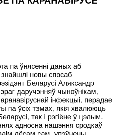
Е ПА КАРАНАВІРУСЕ
жылі. Сёння дэльта-штам. Таму мы якраз вырабім сваю вакцыну і прыстасуем яе да таго віруса, які будзе цыркуляваць у 2023 годзе", - заявіў Прэзідэнт. Цяпер вельмі шмат зроблена для таго, каб выпускаць айчынную вакцыну. "Ёсць праект. Мы закупляем абсталяванне для таго, каб у нас быў свой завод па вытворчасці вакцын, як гэта робіцца ў Кітаі, Расіі, ЗША, яшчэ ў некалькіх дзяржавах. У нас павінна быць свая надзейная вакцына", - рэзюмаваў кіраўнік дзяржавы. Аб закупцы лякарстваў Аляксандр Лукашэнка расказаў, што нядаўна даручыў міністру замежных спраў звязацца з кіраўніцтвам Індыі і дамовіцца аб набыцці дадатковых партый процівірусных прэпаратаў. "Я папрашу прэм'ер-міністра, каб ён строга ўзяў на кантроль гэта пытанне, - даручыў Прэзідэнт. - Калі трэба, падключыце мяне. Я пагавару з прэм'ер-міністрам (Індыі. - Заўвага БЕЛТА)". Аб набыцці апаратаў ШВЛ Паводле слоў кіраўніка дзяржавы, часам у СМІ можна прачытаць матэрыялы аб праблемах з забеспячэннем раённых бальніц апаратамі штучнай вентыляцыі лёгкіх. Маўляў, у якім-небудзь раёне можа не хапаць гэтага абсталявання, і тады хворых перавозяць на лячэнне ў суседні горад. "Я хачу, каб людзі разумелі: мы не можам у кожную раённую бальніцу паставіць 10-12 апаратаў ШВЛ. Таму што яны не патрэбны будуць там, калі пройдзе гэты кавід. Я гаварыў аб тым, што гэта нятанна. Па-другое, іх вельмі складана цяпер набыць: там усё ўжо распісана. Недзе штук 15 мы яшчэ атрымаем да канца года, - расказаў Аляксандр Лукашэнка. - Але пытанне не ў гэтым. Калі тут на 100 працэнтаў загружаны апараты ШВЛ, а ў суседнім раёне з 10 толькі 2, дык чаму туды на машыне хуткай дапамогі за 40 кіламетраў не перакінуць чалавека? Страху тут абсалютна ніякага няма. Гэта наша пытанне, як лячыць чалавека, таму людзі павінны разумець становішча, якое сёння складваецца". Прэзідэнт дадаў, што ў цэлым па краіне задзейнічана толькі каля 50 працэнтаў апаратаў ШВЛ, таму дадаткова закупляць гэта дарагое абсталяванне немэтазгодна. Аб лячэнні ў стацыянарах Кіраўнік дзяржавы папярэдзіў міністра аховы здароўя, што працягласць знаходжання пацыентаў у стацыянары будзе ўзята на асаблівы кантроль. "У нас выразна выбудавана сістэма. Назіраем на амбулаторным лячэнні: сімптомы, тэмпература, закашляўся, страціў смак і іншае. Шпіталізуем пры пэўных паказчыках. Лечым. Пайшла нармальная дынаміка, выздараўлівае чалавек і можна не капаць і іншае - дадому. Не трэба па 7-10 дзён трым