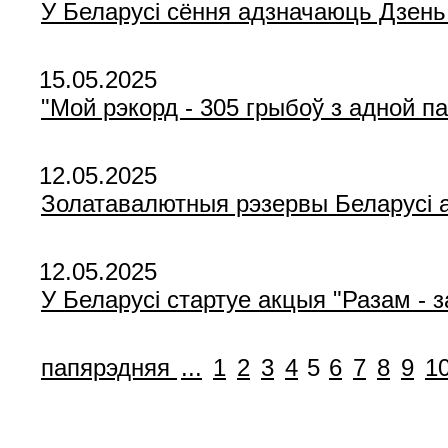
У Беларусі сёння адзначаюць Дзень 
15.05.2025
"Мой рэкорд - 305 грыбоў з адной п
12.05.2025
Золатавалютныя рэзервы Беларусі а
12.05.2025
У Беларусі стартуе акцыя "Разам - 
папярэдняя
...
1
2
3
4
5
6
7
8
9
1