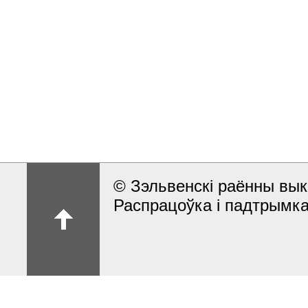
© Зэльвенскі раённы вык
Распрацоўка і падтрымка