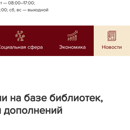
т — 08:00–17:00;
4:00;
сб, вс — выходной
Социальная сфера
Экономика
Новости
 на базе библиотек,
и дополнений