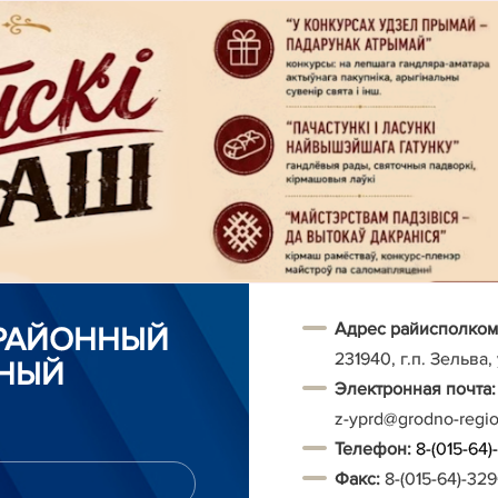
Адрес райисполком
 РАЙОННЫЙ
231940, г.п. Зельва,
НЫЙ
Электронная почта:
z-yprd@grodno-regi
Т
елефон:
8-(015-64
Факс:
8-(015-64)-32