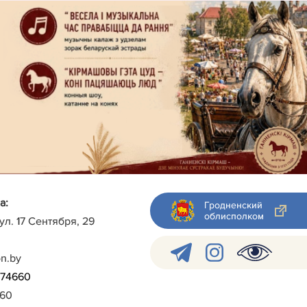
а:
Гродненский
облисполком
 ул. 17 Сентября, 29
on.by
)-74660
960