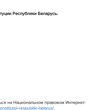
туции Республики Беларусь.
ься на Национальном правовом Интернет-
titutsii-respubliki-belarus/
.