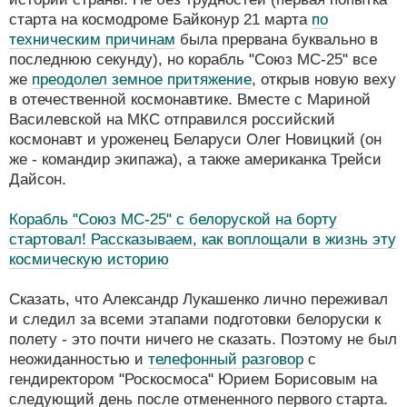
старта на космодроме Байконур 21 марта
по
техническим причинам
была прервана буквально в
последнюю секунду), но корабль "Союз МС-25" все
же
преодолел земное притяжение
, открыв новую веху
в отечественной космонавтике. Вместе с Мариной
Василевской на МКС отправился российский
космонавт и уроженец Беларуси Олег Новицкий (он
же - командир экипажа), а также американка Трейси
Дайсон.
Корабль "Союз МС-25" с белоруской на борту
стартовал! Рассказываем, как воплощали в жизнь эту
космическую историю
Сказать, что Александр Лукашенко лично переживал
и следил за всеми этапами подготовки белоруски к
полету - это почти ничего не сказать. Поэтому не был
неожиданностью и
телефонный разговор
с
гендиректором "Роскосмоса" Юрием Борисовым на
следующий день после отмененного первого старта.