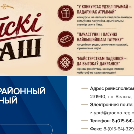
Адрес райисполком
 РАЙОННЫЙ
231940, г.п. Зельва,
НЫЙ
Электронная почта:
z-yprd@grodno-regi
Т
елефон:
8-(015-64
Факс:
8-(015-64)-32