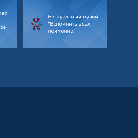
тво
Виртуальный музей
"Вспомнить всех
кой
поимённо"