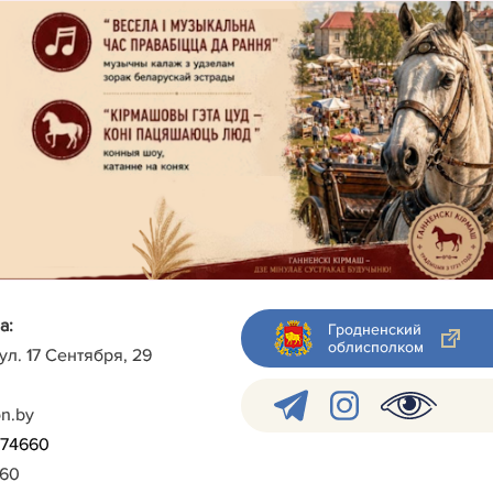
а:
Гродненский
облисполком
 ул. 17 Сентября, 29
on.by
)-74660
960