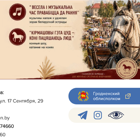
а:
Гродненский
облисполком
 ул. 17 Сентября, 29
on.by
)-74660
960