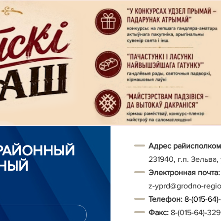
Адрес райисполком
 РАЙОННЫЙ
231940, г.п. Зельва,
НЫЙ
Электронная почта:
z-yprd@grodno-regi
Т
елефон:
8-(015-64
Факс:
8-(015-64)-32