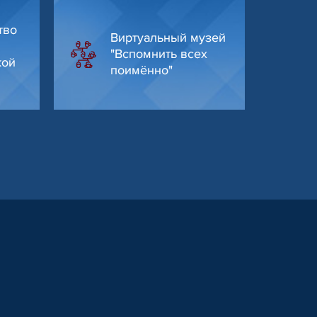
тво
Виртуальный музей
"Вспомнить всех
кой
поимённо"