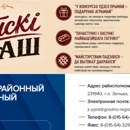
Адрес райисполком
 РАЙОННЫЙ
231940, г.п. Зельва,
НЫЙ
Электронная почта:
z-yprd@grodno-regi
Т
елефон:
8-(015-64
Факс:
8-(015-64)-32