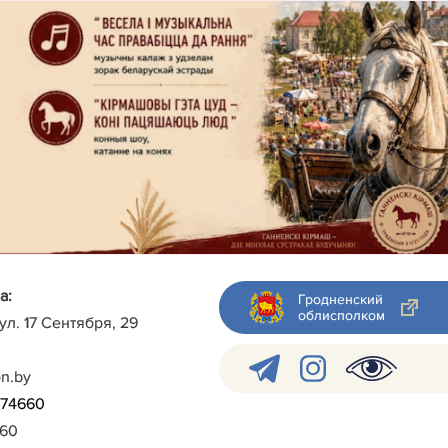
а:
Гродненский
облисполком
 ул. 17 Сентября, 29
on.by
)-74660
960