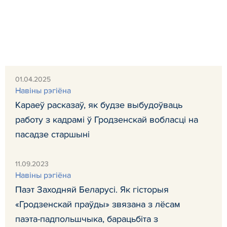
01.04.2025
Навiны рэгiёна
Караеў расказаў, як будзе выбудоўваць
работу з кадрамі ў Гродзенскай вобласці на
пасадзе старшыні
11.09.2023
Навiны рэгiёна
Паэт Заходняй Беларусі. Як гісторыя
«Гродзенскай праўды» звязана з лёсам
паэта-падпольшчыка, барацьбіта з