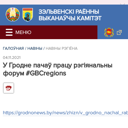
ЗЭЛЬВЕНСКІ РАЁННЫ
ВЫКАНАЎЧЫ КАМІТЭТ
ГАЛОЎНАЯ
/
НАВIНЫ
/
НАВIНЫ РЭГIЁНА
04.11.2021
У Гродне пачаў працу рэгіянальны
форум #GBCregions
https://grodnonews.by/news/zhizn/v_grodno_nachal_ra