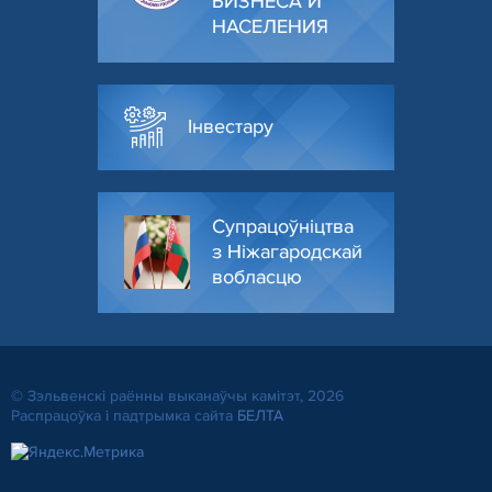
БИЗНЕСА И
НАСЕЛЕНИЯ
Інвестару
Супрацоўніцтва
з Ніжагародскай
вобласцю
© Зэльвенскі раённы выканаўчы камітэт, 2026
Распрацоўка і падтрымка сайта
БЕЛТА