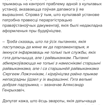
трымаюць на кантролі праблему адной з культавых
устаноў, аказваецца пэўная дапамога ў яе
вырашэнні. Справа ў тым, што культавай установе
патрэбна правесці перарэгістрацыю
праваўстаноўчых дакументаў, якія былі недакладна
аформленыя пры будаўніцтве.
–
Трэба сказаць, што па ўсіх пытаннях, якія
паступаюць да мяне як да парламентарыя, я
імкнуся інфармаваць не толькі тыя службы, якіх
гэта датычыцца, але і райвыканкам. Пытанні
абмяркоўваюцца не толькі з намеснікамі старшыні
райвыканкама, але і са старшынёй райвыканкама
Сяргеем Ложэчнікам, і кіраўніцтва раёна прымае
непасрэдны ўдзел у іх вырашэнні. Гэта вельмі
добрая падтрымка,
– зазначае Аляксандр
Генрыхавіч.
Дэпутат кажа, што ёсць звароты, якія датычацца