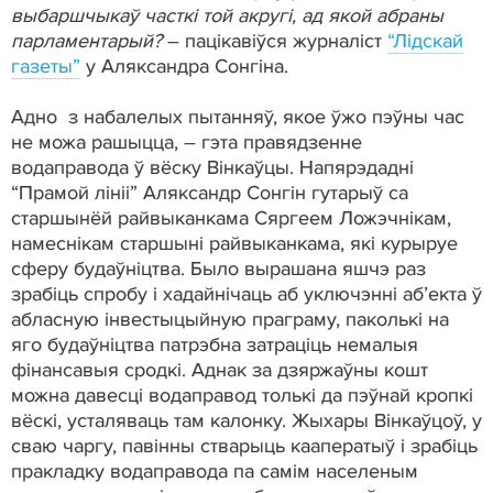
выбаршчыкаў часткі той акругі, ад якой абраны
парламентарый?
– пацікавіўся журналіст
“Лідскай
газеты”
у Аляксандра Сонгіна.
Адно з набалелых пытанняў, якое ўжо пэўны час
не можа рашыцца, – гэта правядзенне
водаправода ў вёску Вінкаўцы. Напярэдадні
“Прамой лініі” Аляксандр Сонгін гутарыў са
старшынёй райвыканкама Сяргеем Ложэчнікам,
намеснікам старшыні райвыканкама, які курыруе
сферу будаўніцтва. Было вырашана яшчэ раз
зрабіць спробу і хадайнічаць аб уключэнні аб’екта ў
абласную інвестыцыйную праграму, паколькі на
яго будаўніцтва патрэбна затраціць немалыя
фінансавыя сродкі. Аднак за дзяржаўны кошт
можна давесці водаправод толькі да пэўнай кропкі
вёскі, усталяваць там калонку. Жыхары Вінкаўцоў, у
сваю чаргу, павінны стварыць кааператыў і зрабіць
пракладку водаправода па самім населеным