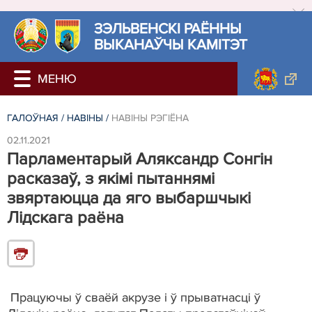
ЗЭЛЬВЕНСКІ РАЁННЫ
ВЫКАНАЎЧЫ КАМІТЭТ
ГАЛОЎНАЯ
/
НАВIНЫ
/
НАВIНЫ РЭГIЁНА
02.11.2021
Парламентарый Аляксандр Сонгін
расказаў, з якімі пытаннямі
звяртаюцца да яго выбаршчыкі
Лідскага раёна
Працуючы ў сваёй акрузе і ў прыватнасці ў