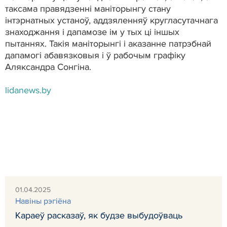
таксама правядзенні маніторынгу стану
інтэрнатных устаноў, аддзяленняў кругласутачнага
знаходжання і дапамозе ім у тых ці іншых
пытаннях. Такія маніторынгі і аказанне патрэбнай
дапамогі абавязковыя і ў рабочым графіку
Аляксандра Сонгіна.
lidanews.by
01.04.2025
Навiны рэгiёна
Караеў расказаў, як будзе выбудоўваць