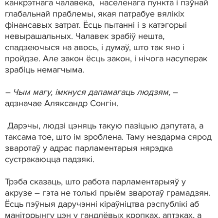
канкрэтнага чалавека, населенага пункта і пэўнай
глабальнай праблемы, якая патрабуе вялікіх
фінансавых затрат. Ёсць пытанні і з катэгорыі
невырашальных. Чалавек зрабіў нешта,
спадзеючыся на авось, і думаў, што так яно і
пройдзе. Але закон ёсць закон, і нічога насуперак
зрабіць немагчыма.
– Чым магу, імкнуся дапамагаць людзям,
–
адзначае Аляксандр Сонгін.
Дарэчы, людзі цэняць такую пазіцыю дэпутата, а
таксама тое, што ім зроблена. Таму нездарма сярод
зваротаў у адрас парламентарыя нярэдка
сустракаюцца падзякі.
Трэба сказаць, што работа парламентарыяў у
акрузе – гэта не толькі прыём зваротаў грамадзян.
Ёсць пэўныя даручэнні кіраўніцтва рэспублікі аб
маніторынгу цэн у гандлёвых кропках, аптэках, а