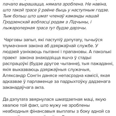
пачало вырашацца, нямала зроблена. Не навіна,
што такой трасе ў раёне быць у наступным годзе.
Тым больш што шмат членаў каманды нашай
Гродзенскай вобласці родам з Лідчыны, і
лыжаролерная траса тут будзе дарэчы.
Чарговы запыт, які паступіў дэпутату, тычыўся
тлумачэння закона аб дзяржаўнай службе. У
людзей узнікаюць пытанні і прапановы. А паколькі
праект закона знаходзіцца яшчэ ў стадыі
распрацоўкі (будзе другое чытанне), тыя пажаданні,
якія выказваюць дзяржаўныя служачыя,
Аляксандр Сонгін данясе непасрэдна камісіі, якая
адказвае ў парламенце за падрыхтоўку дадзенага
заканадаўчага акта.
Да дэпутата звярнулася шматдзетная маці, якую
хвалюе той факт, што мужу не зроблены
неабходныя фінансавыя выплаты з боку адной са