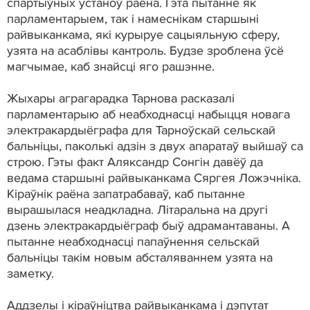
спартыўных устаноў раёна. Гэта пытанне як
парламентарыем, так і намеснікам старшыні
райвыканкама, які курыруе сацыяльную сферу,
узята на асаблівы кантроль. Будзе зроблена ўсё
магчымае, каб знайсці яго рашэнне.
Жыхары аграгарадка Тарнова расказалі
парламентарыю аб неабходнасці набыцця новага
электракардыёграфа для Тарноўскай сельскай
бальніцы, паколькі адзін з двух апаратаў выйшаў са
строю. Гэты факт Аляксандр Сонгін давёў да
ведама старшыні райвыканкама Сяргея Ложэчніка.
Кіраўнік раёна запатрабаваў, каб пытанне
вырашылася неадкладна. Літаральна на другі
дзень электракардыёграф быў адрамантаваны. А
пытанне неабходнасці папаўнення сельскай
бальніцы такім новым абсталяваннем узята на
заметку.
Аддзелы і кіраўніцтва райвыканкама і дэпутат