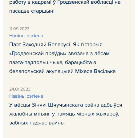
работу з кадрамі ў Гродзенскай вобласці на
пасадзе старшыні
11.09.2023
Навiны рэгiёна
Паэт Заходняй Беларусі. Як гісторыя
«Гродзенскай праўды» звязана з лёсам
паэта-падпольшчыка, барацьбіта з
белапольскай акупацыяй Міхася Васілька
24.01.2023
Навiны рэгiёна
У вёсцы Зінякі Шчучынскага раёна адбыўся
жалобны мітынг у памяць мірных жыхароў,
забітых падчас вайны