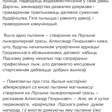
пункце, падводзіць водазабеспячэнне ў свае дамы.
Дарэчы, заканадаўства дазваляе дзяржаве і
грамадзянам практыкаваць далявое сумеснае
будаўніцтва. Гэта тычыцца і рамонту дамоў, і
правядзення камунікацый.
Яшчэ адно пытанне – стварэнне на Лідчыне
лыжаролернай трасы. Аляксандр Генрыхавіч кажа,
што, будучы начальнікам упраўлення адукацыі
Гродзенскага аблвыканкама, дапамог набыць
Лідскаму раёну некалькі пар сапраўдных
прафесійных лыж, што дапамагло мясцовым
спартсменам дабівацца добрых вынікаў.
–
Памятаючы пра гэта, былыя настаўнікі
абмяркоўвалі са мною пытанне магчымасці
стварэння на Лідчыне лыжаролернай трасы,
–
расказвае Аляксандр Генрыхавіч. –
Але, як я хутка
пераканаўся, кіраўніцтва Лідскага раёна думае
наперад. І ў многім дзякуючы яму пытанне ўжо