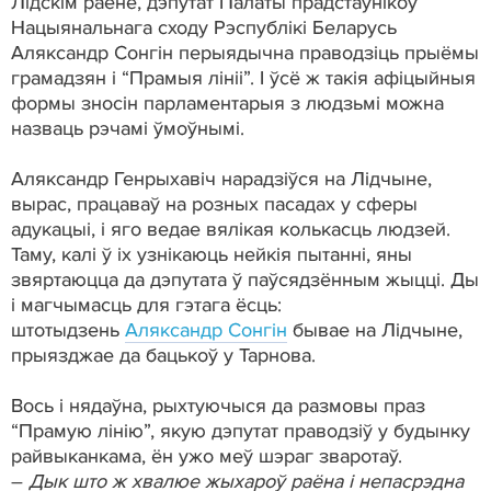
Лідскім раёне, дэпутат Палаты прадстаўнікоў
Нацыянальнага сходу Рэспублікі Беларусь
Аляксандр Сонгін перыядычна праводзіць прыёмы
грамадзян і “Прамыя лініі”. І ўсё ж такія афіцыйныя
формы зносін парламентарыя з людзьмі можна
назваць рэчамі ўмоўнымі.
Аляксандр Генрыхавіч нарадзіўся на Лідчыне,
вырас, працаваў на розных пасадах у сферы
адукацыі, і яго ведае вялікая колькасць людзей.
Таму, калі ў іх узнікаюць нейкія пытанні, яны
звяртаюцца да дэпутата ў паўсядзённым жыцці. Ды
і магчымасць для гэтага ёсць:
штотыдзень
Аляксандр Сонгін
бывае на Лідчыне,
прыязджае да бацькоў у Тарнова.
Вось і нядаўна, рыхтуючыся да размовы праз
“Прамую лінію”, якую дэпутат праводзіў у будынку
райвыканкама, ён ужо меў шэраг зваротаў.
–
Дык што ж хвалюе жыхароў раёна і непасрэдна