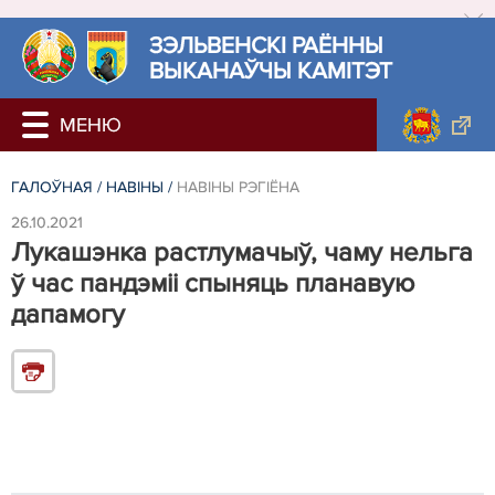
ЗЭЛЬВЕНСКІ РАЁННЫ
ВЫКАНАЎЧЫ КАМІТЭТ
ГАЛОЎНАЯ
/
НАВIНЫ
/
НАВIНЫ РЭГIЁНА
26.10.2021
Лукашэнка растлумачыў, чаму нельга
ў час пандэміі спыняць планавую
дапамогу