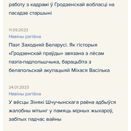
работу з кадрамі ў Гродзенскай вобласці на
пасадзе старшыні
11.09.2023
Навiны рэгiёна
Паэт Заходняй Беларусі. Як гісторыя
«Гродзенскай праўды» звязана з лёсам
паэта-падпольшчыка, барацьбіта з
белапольскай акупацыяй Міхася Васілька
24.01.2023
Навiны рэгiёна
У вёсцы Зінякі Шчучынскага раёна адбыўся
жалобны мітынг у памяць мірных жыхароў,
забітых падчас вайны