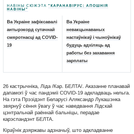
НАВІНЫ СЮЖЭТА
"КАРАНАВІРУС: АПОШНІЯ
НАВІНЫ"
Ва Украіне зафіксавалі
Ва Украіне
антырэкорд сутачнай
невакцынаваных
смяротнасці ад COVID-
настаўнікаў і чыноўнікаў
19
будуць адхіляць ад
работы без захавання
зарплаты
26 кастрычніка, Ліда /Кар. БЕЛТА/. Аказанне планавай
дапамогі ў час пандэміі COVID-19 адкладваць нельга.
На гэта Прэзідэнт Беларусі Аляксандр Лукашэнка
звярнуў сёння ўвагу ў час наведвання Лідскай
цэнтральнай раённай бальніцы, перадае
карэспандэнт БЕЛТА.
Кіраўнік дзяржавы адзначыў, што адкладванне