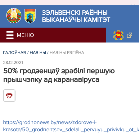
ЗЭЛЬВЕНСКІ РАЁННЫ
ВЫКАНАЎЧЫ КАМІТЭТ
ГАЛОЎНАЯ
/
НАВIНЫ
/
НАВIНЫ РЭГIЁНА
28.12.2021
50% гродзенцаў зрабілі першую
прышчэпку ад каранавіруса
https://grodnonews.by/news/zdorove-i-
krasota/50_grodnentsev_sdelali_pervuyu_privivku_ot_k