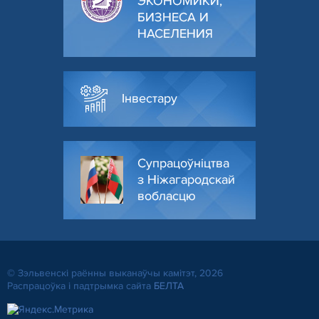
ЭКОНОМИКИ,
БИЗНЕСА И
НАСЕЛЕНИЯ
Інвестару
Супрацоўніцтва
з Ніжагародскай
вобласцю
© Зэльвенскі раённы выканаўчы камітэт, 2026
Распрацоўка і падтрымка сайта
БЕЛТА