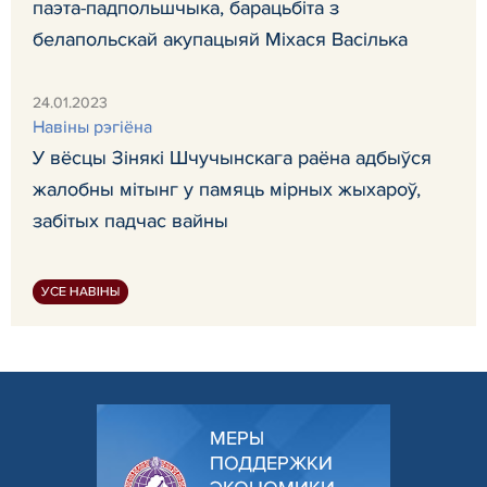
паэта-падпольшчыка, барацьбіта з
белапольскай акупацыяй Міхася Васілька
24.01.2023
Навiны рэгiёна
У вёсцы Зінякі Шчучынскага раёна адбыўся
жалобны мітынг у памяць мірных жыхароў,
забітых падчас вайны
УСЕ НАВІНЫ
МЕРЫ
ПОДДЕРЖКИ