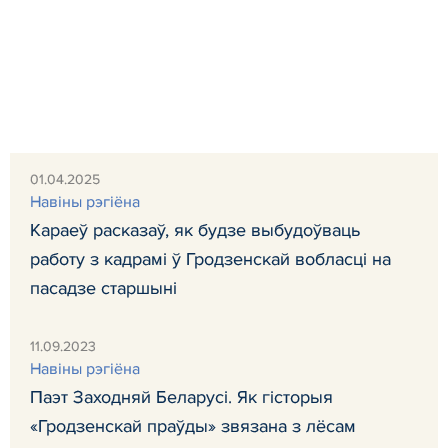
01.04.2025
Навiны рэгiёна
Караеў расказаў, як будзе выбудоўваць
работу з кадрамі ў Гродзенскай вобласці на
пасадзе старшыні
11.09.2023
Навiны рэгiёна
Паэт Заходняй Беларусі. Як гісторыя
«Гродзенскай праўды» звязана з лёсам