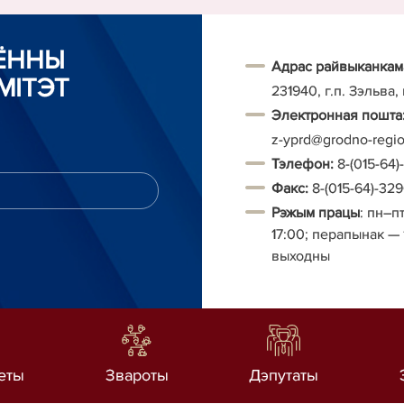
АЁННЫ
Адрас райвыканкам
МІТЭТ
231940, г.п. Зэльва,
Электронная пошта
z-yprd@grodno-regi
Тэ
лефон:
8-(015-64
Факс:
8-(015-64)-32
Рэжым працы
: пн–п
17:00;
перапынак
— 
выходны
еты
Звароты
Дэпутаты