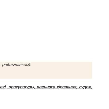
– райвыканкам);
кі, пракуратуры, ваеннага кіравання, судом,