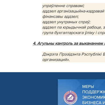
упраўленне справамі;
аддзел арганізацыйна-кадравай
фінансавы аддзел;
аддзел унутраных спраў;
аддзел па юрыдычнай рабоце, з
група бухгалтарскага ўліку і сп
4. Агульны кантроль за выкананнем 
Дэкрэта Прэзідэнта Рэспублікі
организаций».
МЕРЫ
ПОДДЕРЖ
ЭКОНОМИК
БИЗНЕСА 