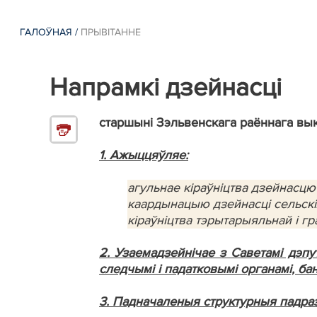
ГАЛОЎНАЯ
/
ПРЫВІТАННЕ
Напрамкі дзейнасці
старшыні Зэльвенскага раённага вык
1. Ажыццяўляе:
агульнае кіраўніцтва дзейнасцю
каардынацыю дзейнасці сельскі
кіраўніцтва тэрытарыяльнай і г
2. Узаемадзейнічае з Саветамі дэпу
следчымі і падатковымі органамі, бан
3. Падначаленыя структурныя падра