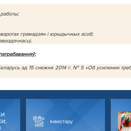
 работы;
варотах грамадзян і юрыдычных асоб;
раваздачнасці.
патрабаванняў:
 Беларусь ад 15 снежня 2014 г. № 5 «Об усилении тр
КИ
И,
Інвестару
И