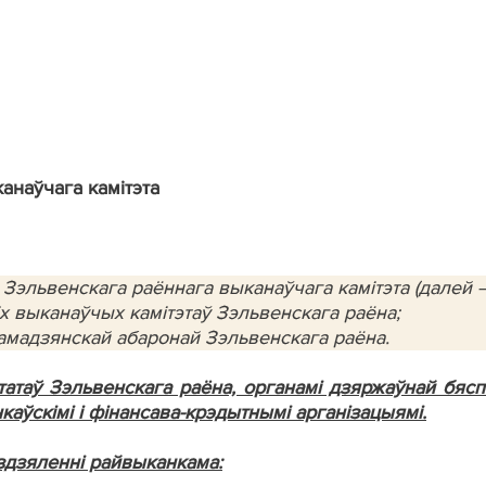
анаўчага камітэта
 Зэльвенскага раённага выканаўчага камітэта (далей 
х выканаўчых камітэтаў Зэльвенскага раёна;
рамадзянскай абаронай Зэльвенскага раёна.
татаў Зэльвенскага раёна, органамі дзяржаўнай бяспе
каўскімі і фінансава-крэдытнымі арганізацыямі.
здзяленні райвыканкама: