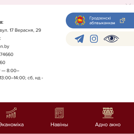
Гродзенскі
а:
аблвыканкам
 вул. 17 Верасня, 29
:
on.by
)-74660
960
т — 8:00–
13:00–14:00;
сб, нд -
Эканоміка
Навiны
Адно акно