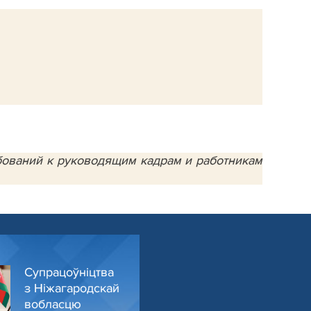
ебований к руководящим кадрам и работникам
Супрацоўніцтва
з Ніжагародскай
вобласцю