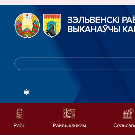
ЗЭЛЬВЕНСКІ Р
ВЫКАНАЎЧЫ КА
Раён
Райвыканкам
Сельсав