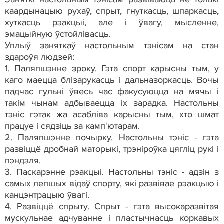
каардынацыю рухаў, спрыт, гнуткасць, шпаркасць,
хуткасць рэакцыі, але і ўвагу, мысленне,
эмацыйную ўстойлівасць.
Уплыў заняткаў настольным тэнісам на стан
здароўя людзей:
1. Паляпшэнне зроку. Гэта спорт карысны тым, у
каго маецца блізарукасць і дальназоркасць. Вочы
падчас гульні ўвесь час факусуюцца на мячы і
такім чынам адбываецца іх зарадка. Настольны
тэніс гэтак жа асабліва карысны тым, хто шмат
працуе і сядзіць за камп'ютарам.
2. Паляпшэнне почырку. Настольны тэніс - гэта
развіццё дробнай маторыкі, трэніроўка цягліц рукі і
пэндзля.
3. Паскарэнне рэакцыі. Настольны тэніс - адзін з
самых лепшых відаў спорту, які развівае рэакцыю і
канцэнтрацыю ўвагі.
4. Развіццё спрыту. Спрыт - гэта высокаразвітая
мускульнае адчуванне і пластычнасць коркавых