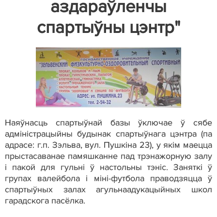
аздараўленчы
спартыўны цэнтр"
Наяўнасць спартыўнай базы ўключае ў сябе
адміністрацыйны будынак спартыўнага цэнтра (па
адрасе: г.п. Зэльва, вул. Пушкіна 23), у якім маецца
прыстасаванае памяшканне пад трэнажорную залу
і пакой для гульні ў настольны тэніс. Заняткі ў
групах валейбола і міні-футбола праводзяцца ў
спартыўных залах агульнаадукацыйных школ
гарадскога пасёлка.