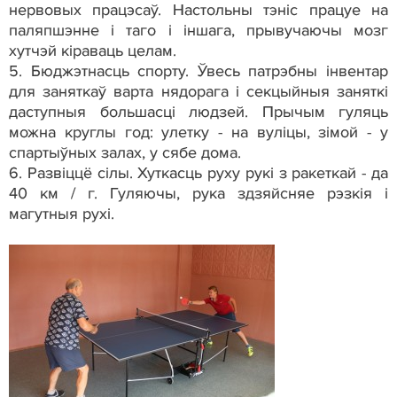
нервовых працэсаў. Настольны тэніс працуе на
паляпшэнне і таго і іншага, прывучаючы мозг
хутчэй кіраваць целам.
5. Бюджэтнасць спорту. Ўвесь патрэбны інвентар
для заняткаў варта нядорага і секцыйныя заняткі
даступныя большасці людзей. Прычым гуляць
можна круглы год: улетку - на вуліцы, зімой - у
спартыўных залах, у сябе дома.
6. Развіццё сілы. Хуткасць руху рукі з ракеткай - да
40 км / г. Гуляючы, рука здзяйсняе рэзкія і
магутныя рухі.