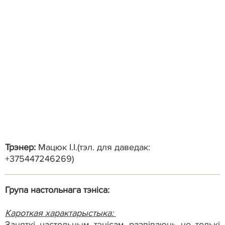
Трэнер:
Мацюк І.І.(тэл. для даведак:
+375447246269)
Група настольнага тэніса:
Кароткая характарыстыка:
Заняткі настольным тэнісам развіваюць не толькі