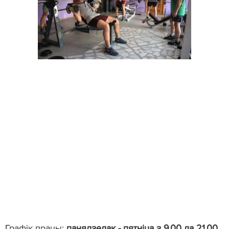
Графік працы:
панядзелак - пятніца з 9.00 да 21.00,