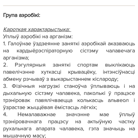
Група аэробікі:
Кароткая характарыстыка:
Уплыў аэробікі на арганізм:
1.
Галоўнае ўздзеянне заняткі аэробікай аказваюць
на кардыёрэспіраторную сістэму чалавечага
арганізма;
2.
Рэгулярныя заняткі спортам выклікаюць
павелічэнне хуткасці крывацёку, інтэнсіўнасці
абмену рэчываў з выкарыстаннем кіслароду;
3.
Фізічныя нагрузкі станоўча ўплываюць і на
дыхальную сістэму чалавека, паколькі ў працэсе
трэніровак павялічваецца колькасць альвеол і
ўзрастае жыццёвая ёмістасць лёгкіх;
4.
Немалаважнае значэнне мае ўплыў
трэніровачнага працэсу на актыўную частку
рухальнага апарата чалавека, гэта значыць на
мышачную масу;