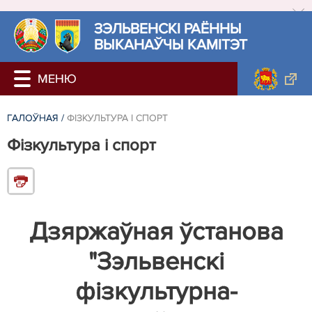
ЗЭЛЬВЕНСКІ РАЁННЫ
ВЫКАНАЎЧЫ КАМІТЭТ
ГАЛОЎНАЯ
/
ФІЗКУЛЬТУРА І СПОРТ
Фізкультура і спорт
Дзяржаўная ўстанова
"Зэльвенскі
фізкультурна-