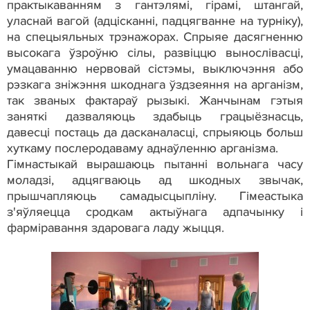
практыкаванням з гантэлямі, гірамі, штангай,
уласнай вагой (адцісканні, падцягванне на турніку),
на спецыяльных трэнажорах. Спрыяе дасягненню
высокага ўзроўню сілы, развіццю вынослівасці,
умацаванню нервовай сістэмы, выключэння або
рэзкага зніжэння шкоднага ўздзеяння на арганізм,
так званых фактараў рызыкі. Жанчынам гэтыя
заняткі дазваляюць здабыць грацыёзнасць,
давесці постаць да дасканаласці, спрыяюць больш
хуткаму послеродаваму аднаўленню арганізма.
Гімнастыкай вырашаюць пытанні вольнага часу
моладзі, адцягваюць ад шкодных звычак,
прышчапляюць самадысцыпліну. Гімеастыка
з'яўляецца сродкам актыўнага адпачынку і
фарміравання здаровага ладу жыцця.