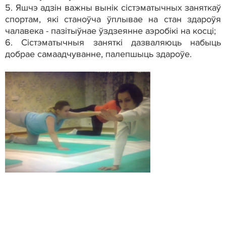
5.
Яшчэ адзін важны вынік сістэматычных заняткаў
спортам, які станоўча ўплывае на стан здароўя
чалавека - пазітыўнае ўздзеянне аэробікі на косці;
6.
Сістэматычныя заняткі дазваляюць набыць
добрае самаадчуванне, палепшыць здароўе.