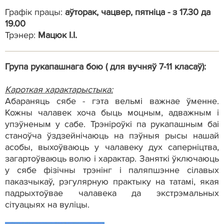
Графік працы:
аўторак, чацвер, пятніца - з 17.30 да
19.00
Трэнер:
Мацюк І.І.
Група рукапашнага бою ( для вучняў 7-11 класаў):
Кароткая характарыстыка:
Абараняць сябе - гэта вельмі важнае ўменне.
Кожны чалавек хоча быць моцным, адважным і
упэўненым у сабе. Трэніроўкі па рукапашным баі
станоўча ўздзейнічаюць на пэўныя рысы нашай
асобы, выхоўваюць у чалавеку дух саперніцтва,
загартоўваюць волю і характар. Заняткі ўключаюць
у сябе фізічны трэнінг і паляпшэнне сілавых
паказчыкаў, рэгулярную практыку на татамі, якая
падрыхтоўвае чалавека да экстрэмальных
сітуацыях на вуліцы.