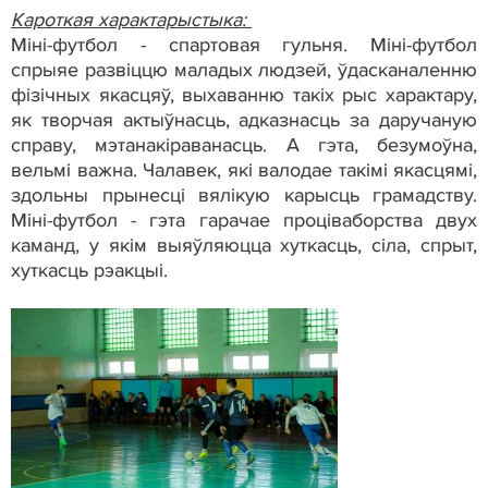
Кароткая характарыстыка:
Міні-футбол - спартовая гульня. Міні-футбол
спрыяе развіццю маладых людзей, ўдасканаленню
фізічных якасцяў, выхаванню такіх рыс характару,
як творчая актыўнасць, адказнасць за даручаную
справу, мэтанакіраванасць. А гэта, безумоўна,
вельмі важна. Чалавек, які валодае такімі якасцямі,
здольны прынесці вялікую карысць грамадству.
Міні-футбол - гэта гарачае проціваборства двух
каманд, у якім выяўляюцца хуткасць, сіла, спрыт,
хуткасць рэакцыі.