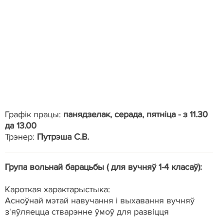
Графік працы:
панядзелак, серада, пятніца - з 11.30
да 13.00
Трэнер:
Путрэша С.В.
Група вольнай барацьбы ( для вучняў 1-4 класаў):
Кароткая характарыстыка:
Асноўнай мэтай навучання і выхавання вучняў
з'яўляецца стварэнне ўмоў для развіцця