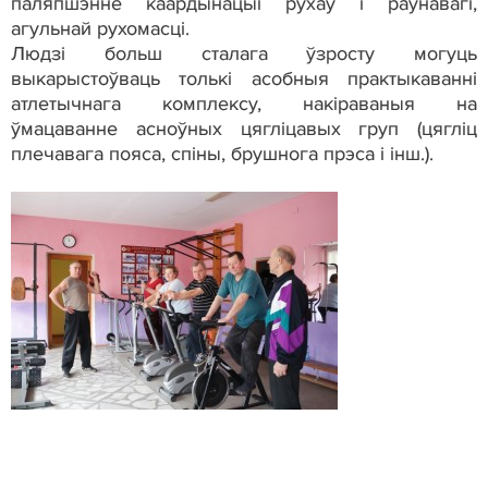
паляпшэнне каардынацыі рухаў і раўнавагі,
агульнай рухомасці.
Людзі больш сталага ўзросту могуць
выкарыстоўваць толькі асобныя практыкаванні
атлетычнага комплексу, накіраваныя на
ўмацаванне асноўных цягліцавых груп (цягліц
плечавага пояса, спіны, брушнога прэса і інш.).