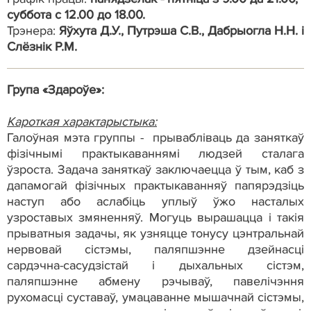
суббота с 12.00 до 18.00.
Трэнера:
Яўхута Д.У., Путрэша С.В., Дабрыогла Н.Н. і
Слёзнік Р.М.
Група «Здароўе»:
Кароткая характарыстыка:
Галоўная мэта группы - прывабліваць да заняткаў
фізічнымі практыкаваннямі людзей сталага
ўзроста. Задача заняткаў заключаецца ў тым, каб з
дапамогай фізічных практыкаванняў папярэдзіць
наступ або аслабіць уплыў ўжо насталых
узроставых змяненняў. Могуць вырашацца і такія
прыватныя задачы, як узняцце тонусу цэнтральнай
нервовай сістэмы, паляпшэнне дзейнасці
сардэчна-сасудзістай і дыхальных сістэм,
паляпшэнне абмену рэчываў, павелічэння
рухомасці суставаў, умацаванне мышачнай сістэмы,