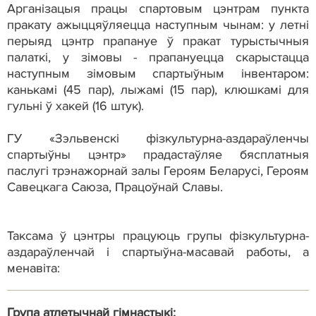
Арганізацыя працы спартовым цэнтрам пункта
пракату ажыццяўляецца наступным чынам: у летні
перыяд цэнтр прапануе ў пракат турыстычныя
палаткі, у зімовы - прапануецца скарыстацца
наступным зімовым спартыўным інвентаром:
канькамі (45 пар), лыжамі (15 пар), клюшкамі для
гульні ў хакей (16 штук).
ГУ «Зэльвенскі фізкультурна-аздараўленчы
спартыўны цэнтр» прадастаўляе бясплатныя
паслугі трэнажорнай залы Героям Беларусі, Героям
Савецкага Саюза, Працоўнай Славы.
Таксама ў цэнтры працуюць групы фізкультурна-
аздараўленчай і спартыўна-масавай работы, а
менавіта:
Група атлетычнай гімнастыкі: