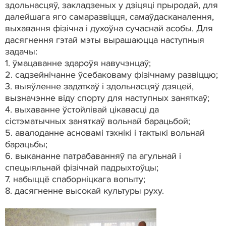
здольнасцяў, закладзеных у дзіцяці прыродай, для
далейшага яго самаразвіцця, самаўдасканалення,
выхавання фізічна і духоўна сучаснай асобы. Для
дасягнення гэтай мэты вырашаюцца наступныя
задачы:
1.
ўмацаванне здароўя навучэнцаў;
2.
садзейнічанне ўсебаковаму фізічнаму развіццю;
3.
выяўленне задаткаў і здольнасцяў дзяцей,
вызначэнне віду спорту для наступных заняткаў;
4.
выхаванне ўстойлівай цікавасці да
сістэматычных заняткаў вольнай барацьбой;
5.
авалоданне асновамі тэхнікі і тактыкі вольнай
барацьбы;
6.
выкананне патрабаванняў па агульнай і
спецыяльнай фізічнай падрыхтоўцы;
7.
набыццё спаборніцкага вопыту;
8.
дасягненне высокай культуры руху.