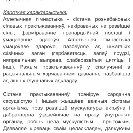
Кароткая характарыстыка:
Атлетычная гімнастыка - сістэма рознабаковых
сілавых практыкаванняў, накіраваных на развіццё
сілы, фарміраванне прапарцыйнай постаці і
ўмацаванне здароўя. Атлетычная гімнастыка
умацоўвае здароўе, пазбаўляе ад шматлікіх
фізічных заган (гарбаватасць, запаў грудзі,
няправільная выправа, слабаразвітыя цягліцы і
інш.). Рэжым практыкаванняў у спалучэнні з
рацыянальным харчаваннем дазваляе пазбавіцца
ад лішніх тлушчавых адкладаў.
Сістэма практыкаванняў трэніруе сардэчна
сасудзістую і іншыя жыццёва важныя сістэмы
арганізма, праз развіццё мускулатуры актыўна і
дабратворна ўздзейнічае на працу ўнутраных
органаў, робіць цела мускулістым і прыгожым.
Дазваляе кіраваць сваім целаскладам, дзякуючы